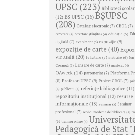
UPSC
(223)
Biblioteci școla
BȘUPSC
BS UPSC
(16)
(12)
(208)
Catalog electronic
(7)
CBOL
(7)
educație
(6)
Ed
cercetare
(4)
cercetare științifică
(4)
expoziție
(9)
digitală
(7)
eveniment
(5)
expoziție de carte
(40)
Expoz
virtuală
(20)
felicitare
(7)
instruire
(6)
Ion
Lansare de carte
(7)
Creangă
(5)
masterat
(4)
OAweek
(14)
Platforma P
parteneriat
(7)
Profesori UPSC
(9)
(8)
Proiect CBOL
(7)
psi
referințe bibliografice
(11)
(4)
publicații
(4)
repozitoriu instituțional
(12)
resurse
informaționale
(13)
Seminar
seminar
(5)
profesional
(7)
tr
servicii moderne de bibliotecă
(4)
Universitat
(6)
training online
(4)
Pedagogică de Stat "