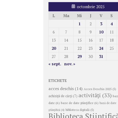
octombrie 2025
L
Ma
Mi
J
V
S
1
2
3
4
6
7
8
9
10
11
13
14
15
16
17
18
20
21
22
23
24
25
27
28
29
30
31
« sept.
nov. »
ETICHETE
acces deschis
(14)
Acces Deschis 2025
(5)
activități
(33)
achiziții de cărți
(7)
baz
date
(6)
baze de date științifice
(6)
bază de date
biblioteca digitală
(5)
ştiinţifică
(4)
Biblioteca Științific