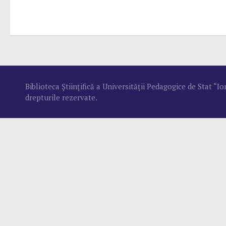
Biblioteca Ştiinţifică a Universităţii Pedagogice de Stat “
drepturile rezervate.