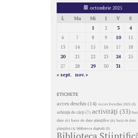
octombrie 2025
L
Ma
Mi
J
V
S
1
2
3
4
6
7
8
9
10
11
13
14
15
16
17
18
20
21
22
23
24
25
27
28
29
30
31
« sept.
nov. »
ETICHETE
acces deschis
(14)
Acces Deschis 2025
(5)
activități
(33)
achiziții de cărți
(7)
baz
date
(6)
baze de date științifice
(6)
bază de date
biblioteca digitală
(5)
ştiinţifică
(4)
Biblioteca Științific