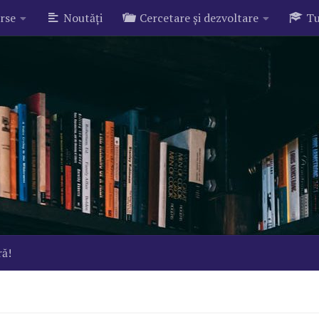
rse
Noutăți
Cercetare și dezvoltare
Tu
ră!