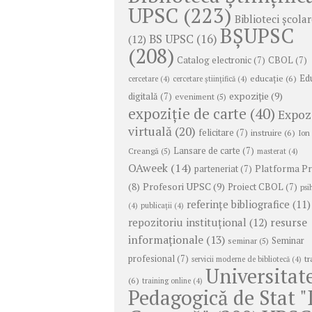
UPSC
(223)
Biblioteci școla
BȘUPSC
BS UPSC
(16)
(12)
(208)
Catalog electronic
(7)
CBOL
(7)
educație
(6)
Ed
cercetare
(4)
cercetare științifică
(4)
expoziție
(9)
digitală
(7)
eveniment
(5)
expoziție de carte
(40)
Expoz
virtuală
(20)
felicitare
(7)
instruire
(6)
Ion
Lansare de carte
(7)
Creangă
(5)
masterat
(4)
OAweek
(14)
Platforma P
parteneriat
(7)
Profesori UPSC
(9)
(8)
Proiect CBOL
(7)
psi
referințe bibliografice
(11)
(4)
publicații
(4)
repozitoriu instituțional
(12)
resurse
informaționale
(13)
Seminar
seminar
(5)
profesional
(7)
tr
servicii moderne de bibliotecă
(4)
Universitat
(6)
training online
(4)
Pedagogică de Stat "