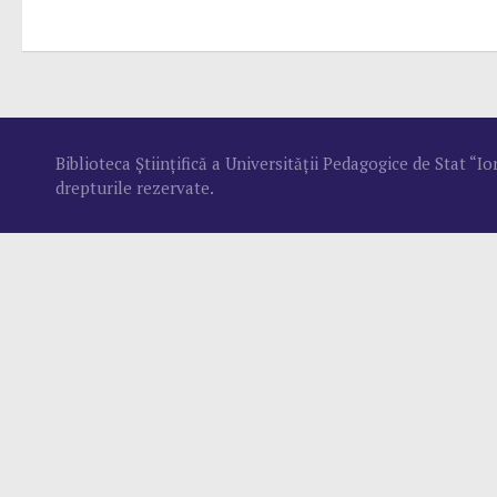
Biblioteca Ştiinţifică a Universităţii Pedagogice de Stat “
drepturile rezervate.