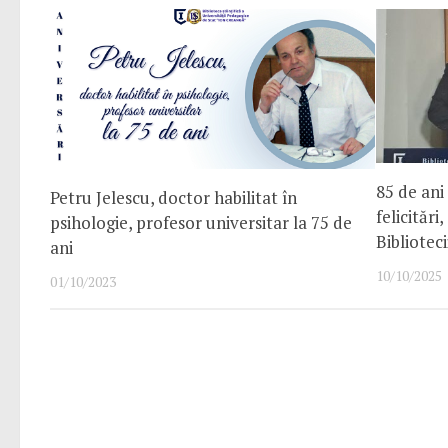
85 de ani
Petru Jelescu, doctor habilitat în
felicitări
psihologie, profesor universitar la 75 de
Bibliotecii
ani
10/10/2025
01/10/2023