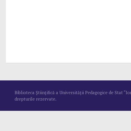
Biblioteca Ştiinţifică a Universităţii Pedagogice de Stat “
drepturile rezervate.