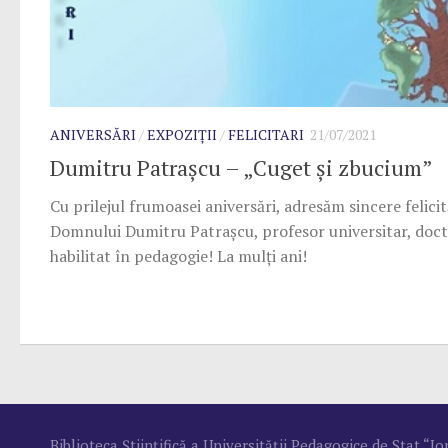
ANIVERSĂRI
/
EXPOZIȚII
/
FELICITARI
21/07/2021
Dumitru Patraşcu – „Cuget și zbucium”
Cu prilejul frumoasei aniversări, adresăm sincere felicit
Domnului Dumitru Patraşcu, profesor universitar, doc
habilitat în pedagogie! La mulți ani!
Biblioteca Ştiinţifică a Universităţii Pedagogice de Stat “