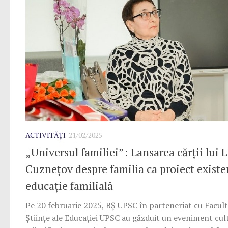
ACTIVITĂȚI
21/02/2025
„Universul familiei”: Lansarea cărții lui L
Cuznețov despre familia ca proiect existen
educație familială
Pe 20 februarie 2025, BȘ UPSC în parteneriat cu Facul
Științe ale Educației UPSC au găzduit un eveniment cul