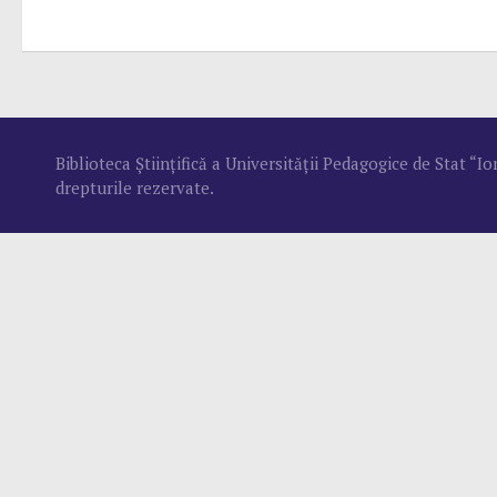
Biblioteca Ştiinţifică a Universităţii Pedagogice de Stat “
drepturile rezervate.