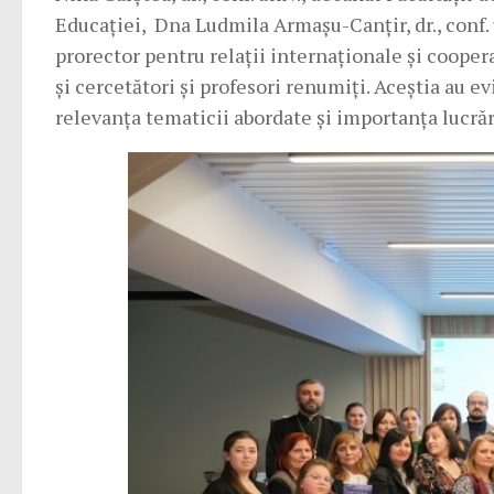
Educației, Dna Ludmila Armașu-Canțir, dr., conf. 
prorector pentru relații internaționale și coope
și cercetători și profesori renumiți. Aceștia au e
relevanța tematicii abordate și importanța lucrări