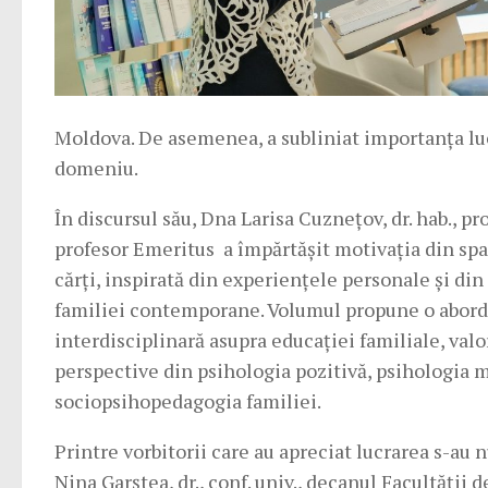
Moldova. De asemenea, a subliniat importanța lucr
domeniu.
În discursul său, Dna Larisa Cuznețov, dr. hab., prof
profesor Emeritus a împărtășit motivația din spa
cărți, inspirată din experiențele personale și din
familiei contemporane. Volumul propune o abor
interdisciplinară asupra educației familiale, valo
perspective din psihologia pozitivă, psihologia m
sociopsihopedagogia familiei.
Printre vorbitorii care au apreciat lucrarea s-au
Nina Garștea, dr., conf. univ., decanul Facultății d