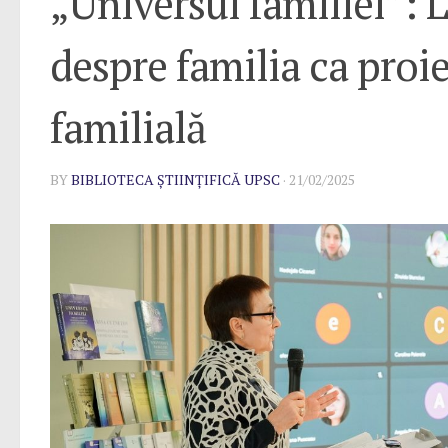
„Universul familiei”: L
despre familia ca proie
familială
BY
BIBLIOTECA ȘTIINȚIFICĂ UPSC
·
21/02/2025