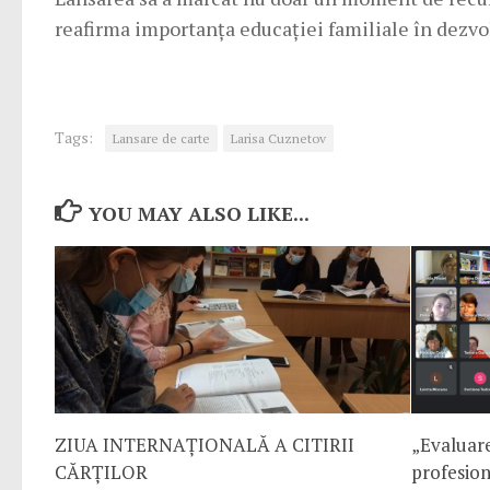
reafirma importanța educației familiale în dezvol
Tags:
Lansare de carte
Larisa Cuznetov
YOU MAY ALSO LIKE...
ZIUA INTERNAȚIONALĂ A CITIRII
„Evaluare
CĂRȚILOR
profesion