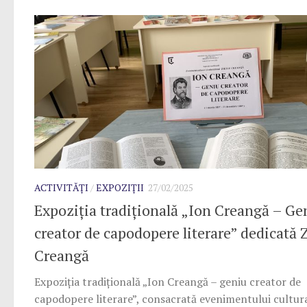
ACTIVITĂȚI
/
EXPOZIȚII
27/02/2025
Expoziția tradițională „Ion Creangă – Ge
creator de capodopere literare” dedicată Z
Creangă
Expoziția tradițională „Ion Creangă – geniu creator de
capodopere literare”, consacrată evenimentului cultura