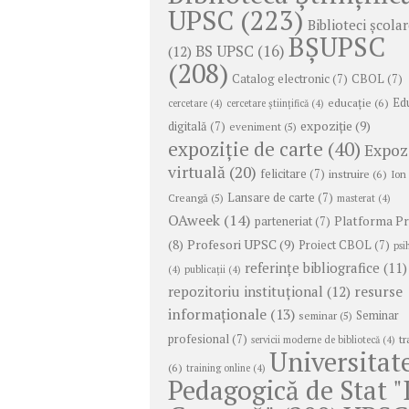
UPSC
(223)
Biblioteci școla
BȘUPSC
BS UPSC
(16)
(12)
(208)
Catalog electronic
(7)
CBOL
(7)
educație
(6)
Ed
cercetare
(4)
cercetare științifică
(4)
expoziție
(9)
digitală
(7)
eveniment
(5)
expoziție de carte
(40)
Expoz
virtuală
(20)
felicitare
(7)
instruire
(6)
Ion
Lansare de carte
(7)
Creangă
(5)
masterat
(4)
OAweek
(14)
Platforma P
parteneriat
(7)
Profesori UPSC
(9)
(8)
Proiect CBOL
(7)
psi
referințe bibliografice
(11)
(4)
publicații
(4)
repozitoriu instituțional
(12)
resurse
informaționale
(13)
Seminar
seminar
(5)
profesional
(7)
tr
servicii moderne de bibliotecă
(4)
Universitat
(6)
training online
(4)
Pedagogică de Stat "