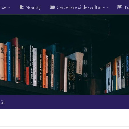
rse
Noutăți
Cercetare și dezvoltare
Tu
ră!