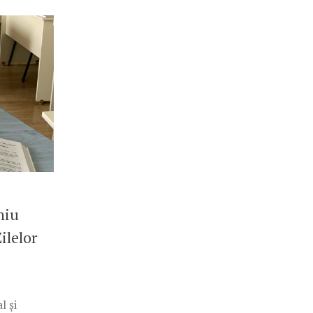
niu
ilelor
l și