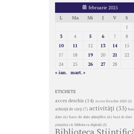
februarie 2025
L
Ma
Mi
J
V
S
1
3
4
5
6
7
8
10
11
12
13
14
15
17
18
19
20
21
22
24
25
26
27
28
« ian.
mart. »
ETICHETE
acces deschis
(14)
Acces Deschis 2025
(5)
activități
(33)
achiziții de cărți
(7)
baz
date
(6)
baze de date științifice
(6)
bază de date
biblioteca digitală
(5)
ştiinţifică
(4)
Biblioteca Științific