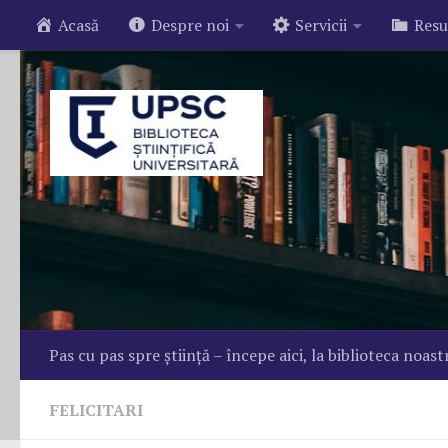
Acasă
Despre noi
Servicii
Resu
Skip to content
Pas cu pas spre știință – începe aici, la biblioteca noast
FELICITARI