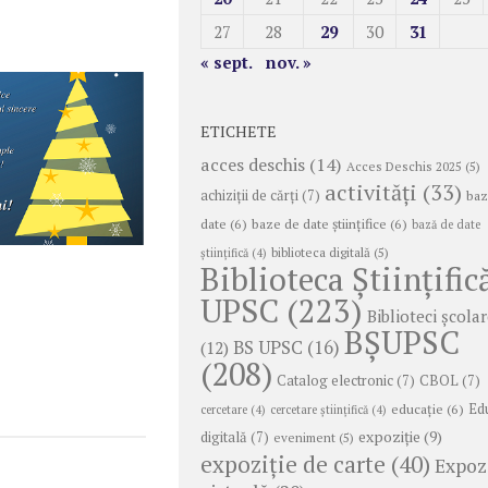
27
28
29
30
31
« sept.
nov. »
ETICHETE
acces deschis
(14)
Acces Deschis 2025
(5)
activități
(33)
achiziții de cărți
(7)
baz
date
(6)
baze de date științifice
(6)
bază de date
biblioteca digitală
(5)
ştiinţifică
(4)
Biblioteca Științific
UPSC
(223)
Biblioteci școla
BȘUPSC
BS UPSC
(16)
(12)
(208)
Catalog electronic
(7)
CBOL
(7)
educație
(6)
Ed
cercetare
(4)
cercetare științifică
(4)
expoziție
(9)
digitală
(7)
eveniment
(5)
expoziție de carte
(40)
Expoz