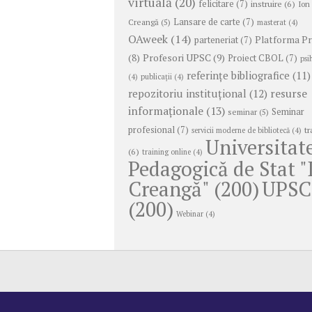
virtuală
(20)
felicitare
(7)
instruire
(6)
Ion
Lansare de carte
(7)
Creangă
(5)
masterat
(4)
OAweek
(14)
Platforma P
parteneriat
(7)
Profesori UPSC
(9)
(8)
Proiect CBOL
(7)
psi
referințe bibliografice
(11)
(4)
publicații
(4)
repozitoriu instituțional
(12)
resurse
informaționale
(13)
Seminar
seminar
(5)
profesional
(7)
tr
servicii moderne de bibliotecă
(4)
Universitat
(6)
training online
(4)
Pedagogică de Stat "
Creangă"
(200)
UPSC
(200)
Webinar
(4)