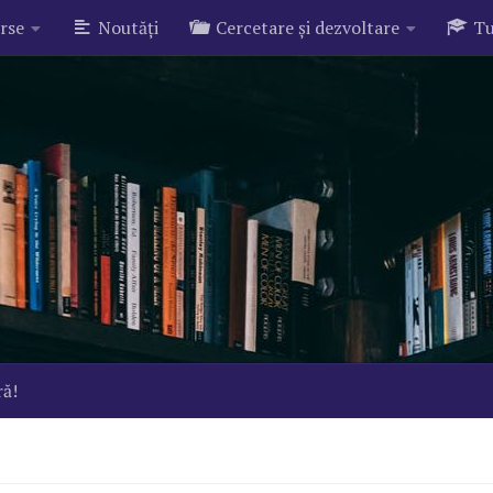
rse
Noutăți
Cercetare și dezvoltare
Tu
ră!