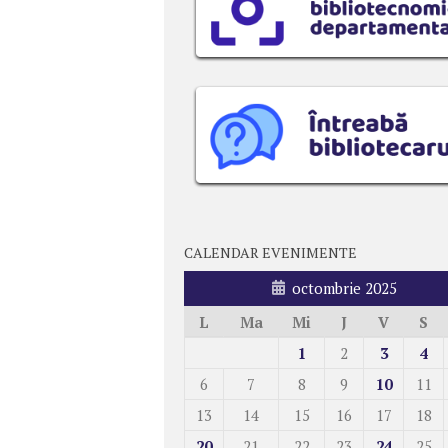
CALENDAR EVENIMENTE
octombrie 2025
L
Ma
Mi
J
V
S
1
2
3
4
6
7
8
9
10
11
13
14
15
16
17
18
20
21
22
23
24
25