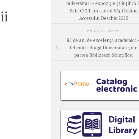
universitari – expoziție științifică 
Sala CFCL, în cadrul Săptămânii
ii
Accesului Deschis 2025
PREVIOUS STORY
85 de ani de excelență academică 
felicitări, dragă Universitate, din
partea Bibliotecii Științifice!