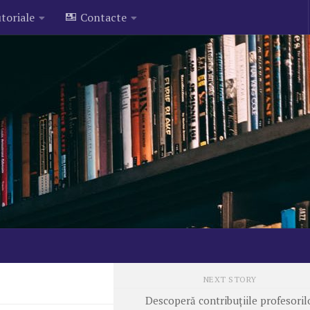
toriale
Contacte
NEXT STORY
Descoperă contribuțiile profesoril