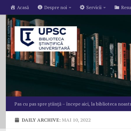
Acasă
Despre noi
Servicii
Resu
Skip to content
Pas cu pas spre știință – începe aici, la biblioteca noast
DAILY ARCHIVE:
MAI 10, 2022