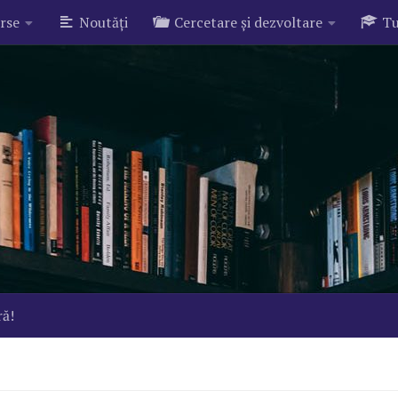
rse
Noutăți
Cercetare și dezvoltare
Tu
ră!