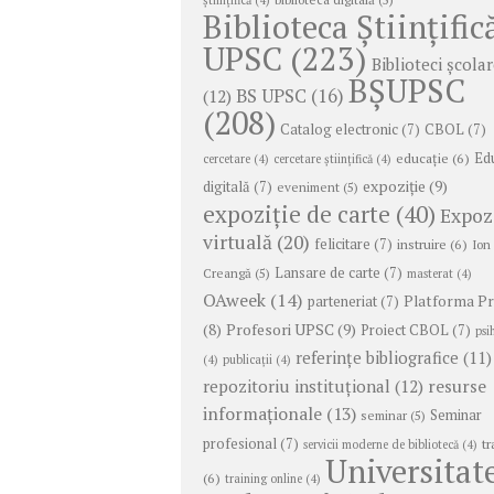
Biblioteca Științific
UPSC
(223)
Biblioteci școla
BȘUPSC
BS UPSC
(16)
(12)
(208)
Catalog electronic
(7)
CBOL
(7)
educație
(6)
Ed
cercetare
(4)
cercetare științifică
(4)
expoziție
(9)
digitală
(7)
eveniment
(5)
expoziție de carte
(40)
Expoz
virtuală
(20)
felicitare
(7)
instruire
(6)
Ion
Lansare de carte
(7)
Creangă
(5)
masterat
(4)
OAweek
(14)
Platforma P
parteneriat
(7)
Profesori UPSC
(9)
(8)
Proiect CBOL
(7)
psi
referințe bibliografice
(11)
(4)
publicații
(4)
repozitoriu instituțional
(12)
resurse
informaționale
(13)
Seminar
seminar
(5)
profesional
(7)
tr
servicii moderne de bibliotecă
(4)
Universitat
(6)
training online
(4)