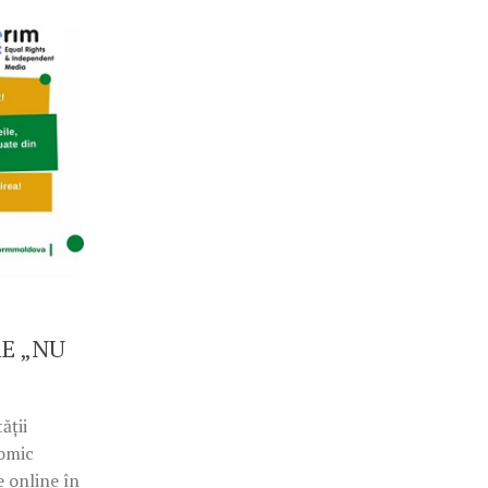
E „NU
ății
nomic
e online în