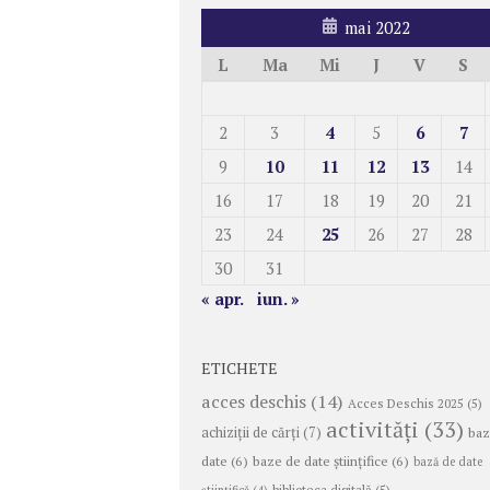
mai 2022
L
Ma
Mi
J
V
S
2
3
4
5
6
7
9
10
11
12
13
14
16
17
18
19
20
21
23
24
25
26
27
28
30
31
« apr.
iun. »
ETICHETE
acces deschis
(14)
Acces Deschis 2025
(5)
activități
(33)
achiziții de cărți
(7)
baz
date
(6)
baze de date științifice
(6)
bază de date
biblioteca digitală
(5)
ştiinţifică
(4)