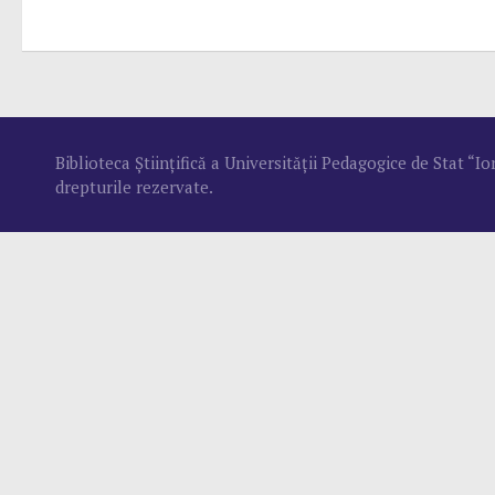
Biblioteca Ştiinţifică a Universităţii Pedagogice de Stat “
drepturile rezervate.