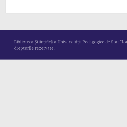
Biblioteca Ştiinţifică a Universităţii Pedagogice de Stat “
drepturile rezervate.