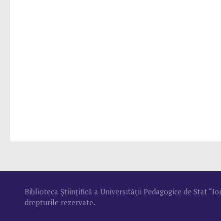
Biblioteca Ştiinţifică a Universităţii Pedagogice de Stat “
drepturile rezervate.