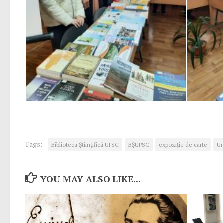
Tags:
Biblioteca Științifică UPSC
BȘUPSC
expoziție de carte
Un
YOU MAY ALSO LIKE...