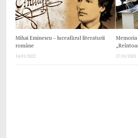
Mihai Eminescu – luceafărul literaturii
Memoria 
române
„Reîntoar
14/01/2022
27/01/2025