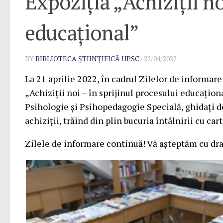
Expoziția „Achiziții no
educațional”
BY
BIBLIOTECA ȘTIINȚIFICĂ UPSC
·
22/04/2022
La 21 aprilie 2022, în cadrul Zilelor de informare
„Achiziții noi – în sprijinul procesului educaționa
Psihologie şi Psihopedagogie Specială, ghidați d
achiziții, trăind din plin bucuria întâlnirii cu cart
Zilele de informare continuă! Vă așteptăm cu dra