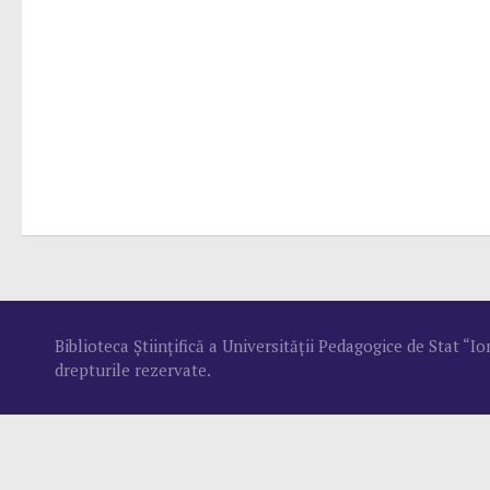
Biblioteca Ştiinţifică a Universităţii Pedagogice de Stat “
drepturile rezervate.