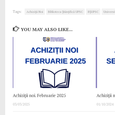
Tags:
Achiziții Noi
Biblioteca Științifică UPSC
BȘUPSC
Universi
YOU MAY ALSO LIKE...
Achiziții noi. Februarie 2025
Achiziții
03/03/2025
01/10/2024