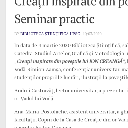
Creații inspirate din 
Seminar practic
BY
BIBLIOTECA ȘTIINȚIFICĂ UPSC
·
10/03/2020
În data de 4 martie 2020 Biblioteca Științifică, s
Catedra Studiul Artelor, Grafică și Metodologia In
„
Creații inspirate din poveștile lui ION CREANGĂ”,
Vodă. Simion Zamșa, conferențiar universitar, mae
studenților propriile lucrări, ilustrații la povești
Andrei Castravăț, lector universitar, a prezentat 
or. Vadul lui Vodă.
Ana-Maria Postolache, asistent universitar, a ghi
facultății. Copiii de la Casa de Creație din or. Vadu
operelor lui Ion Creangă.