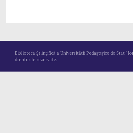
Biblioteca Ştiinţifică a Universităţii Pedagogice de Stat “
drepturile rezervate.