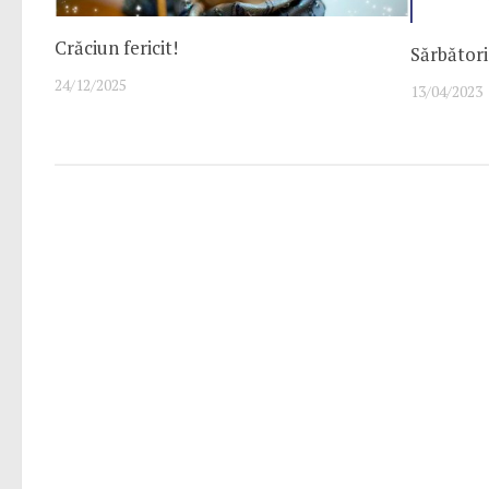
Crăciun fericit!
Sărbători
24/12/2025
13/04/2023