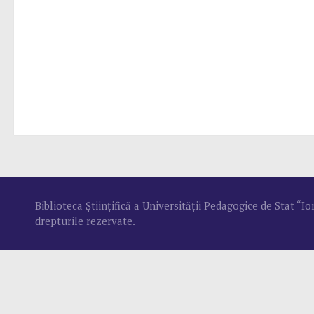
Biblioteca Ştiinţifică a Universităţii Pedagogice de Stat “
drepturile rezervate.