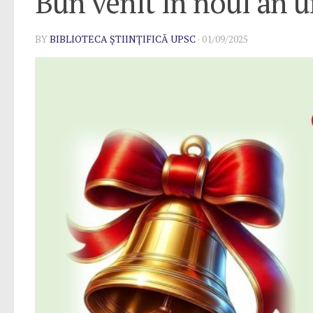
Bun venit în noul an u
BY
BIBLIOTECA ȘTIINȚIFICĂ UPSC
·
01/09/2025