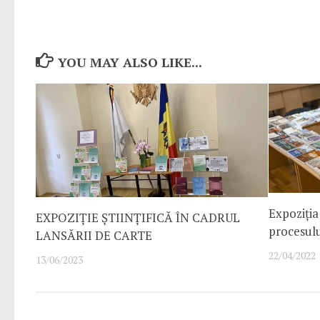
YOU MAY ALSO LIKE...
Expoziția 
EXPOZIȚIE ȘTIINȚIFICĂ ÎN CADRUL
procesulu
LANSĂRII DE CARTE
22/04/2022
13/06/2023