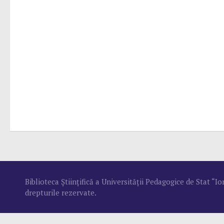
Biblioteca Ştiinţifică a Universităţii Pedagogice de Stat “
drepturile rezervate.