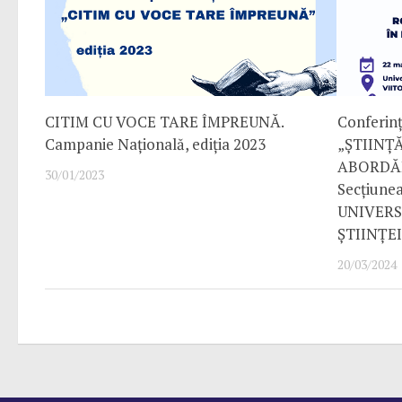
CITIM CU VOCE TARE ÎMPREUNĂ.
Conferinț
Campanie Națională, ediția 2023
„ȘTIINȚĂ
ABORDĂR
30/01/2023
Secțiune
UNIVERS
ȘTIINȚE
20/03/2024