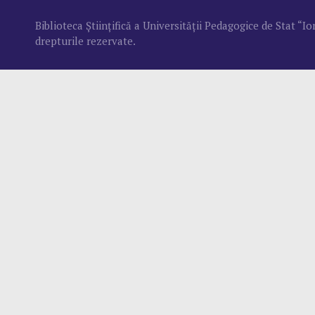
Biblioteca Ştiinţifică a Universităţii Pedagogice de Stat “
drepturile rezervate.