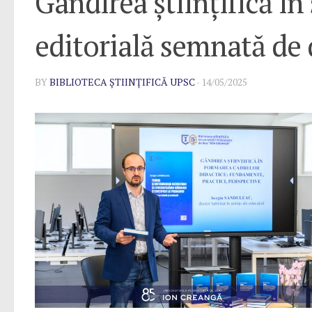
Gândirea științifică în
editorială semnată de 
BY
BIBLIOTECA ȘTIINȚIFICĂ UPSC
·
14/05/2025