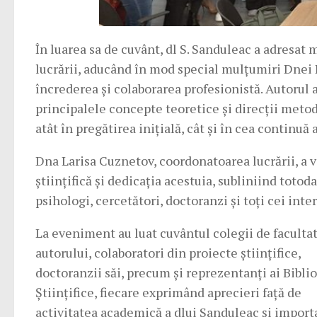
În luarea sa de cuvânt, dl S. Sanduleac a adresat m
lucrării, aducând în mod special mulțumiri Dnei La
încrederea și colaborarea profesionistă. Autorul a
principalele concepte teoretice și direcții metod
atât în pregătirea inițială, cât și în cea continuă 
Dna Larisa Cuznetov, coordonatoarea lucrării, a v
științifică și dedicația acestuia, subliniind totod
psihologi, cercetători, doctoranzi și toți cei inte
La eveniment au luat cuvântul colegii de facultat
autorului, colaboratori din proiecte științifice,
doctoranzii săi, precum și reprezentanți ai Biblio
Științifice, fiecare exprimând aprecieri față de
activitatea academică a dlui Sanduleac și import